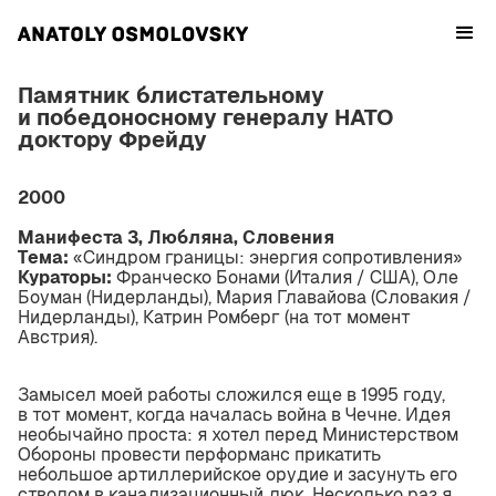
Памятник блистательному
и победоносному генералу НАТО
доктору Фрейду
2000
Манифеста 3, Любляна, Словения
Тема:
«Синдром границы: энергия сопротивления»
Кураторы:
Франческо Бонами (Италия / США), Оле
Боуман (Нидерланды), Мария Главайова (Словакия /
Нидерланды), Катрин Ромберг (на тот момент
Австрия).
Замысел моей работы сложился еще в 1995 году,
в тот момент, когда началась война в Чечне. Идея
необычайно проста: я хотел перед Министерством
Обороны провести перформанс прикатить
небольшое артиллерийское орудие и засунуть его
стволом в канализационный люк. Несколько раз я