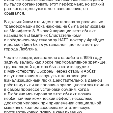
пытался организовать этот перформанс, но всякий
раз, когда дело уже шло к завершению, он
срывался.
В дальнейшем эта идея претерпевала различные
трансформации пока наконец не была реализована
на Манифесте 3. В новой вариации этот объект
назывался «Памятник блистательному
и победоносному генералу НАТО доктору Фрейду»
и должен был быть установлен где-то в центре
города Любляна.
Честно говоря, изначально эта работа в 1995 году
задумывалась как яркое перформативное зрелище:
группа людей должна была катить орудие
к Министерству Обороны через старый Арбат
и с улюлюканием засунуть в канализацию
(канализационный люк). Действительно, в данной
работе чуть ли не половина зрелищности заключена
в самом процессе установки орудия. Когда
в Любляне монтировали этот объект, возник
необычайный комический эффект: несколько
десятков человек при привлечении специальной
машины с краном засовывали итальянскую
противотанковую пушку в канализацию.