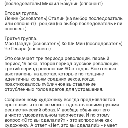
(последователь) Михаил Бакунин (оппонент)
Вторая группа:
Ленин (основатель) Сталин (на выбор последователь
или оппонент) Троцкий (на выбор последователь или
оппонент)
Третья группа:
Мао Цзедун (основатель) Хо Ши Мин (последователь)
Че Гевара (оппонент)
Это означает три периода революций: первый
период 19 века, второй период русской революции,
третий период революции 60-х годов. Все головы
выставлены на шестах, которые по толщине
идентичны копьям средних веков, когда
практиковалось публичное выставление
отрубленных голов врагов для устрашения.
Современному художнику всегда предъявляется
претензия, что он не может сделать своими руками
реалистический образ. И вообще обвиняют его
в чисто умозрительном творчестве. И по этому
вопрос «Это вы сделали?» - это вопрос мне как
художнику. А ответ «Нет, это вы сделали!» - имеет