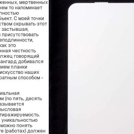
женных, мертвенных
чем то напоминает
олностью
ект. С моей точки
твом скрывать этот
 застывшая,
 присутствовать
еподлинности,
как это
инная честность
о лжец говорящий
авангард добивался
ием планки
 искусство наших
ратным способом -
риальная
 (по пять, десять
казывается
смысловая
 тиражируемость.
у уникальностью
зможно понять
те (работах) должен