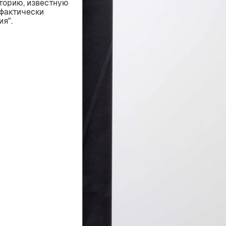
торию, известную
фактически
я".