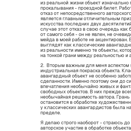
из реальной жизни объект изначально
прокалывания - проездной билет. Рабо
отказ от непосредственного авторског
является главным отличительным при
искусства последних двух десятилетий
случае этот отказ в свою очередь как
от самого себя - он не явлен, не очевид
мейда в моей работе не акцентирован.
выглядят как классические авангард
из реальности именно те объекты, кот
на тонкой грани между реальностью и 
2. Вторым важным для меня аспектом 
индустриальная покраска объекта. Кл
авангардный объект не особенно забот
сделанности. Именно поэтому они до с
впечатления необычайно живых и фант
свободных объектов. В них прежде все
необычайная решимость автора. Грань
остановится в обработке художественн
у классических авангардистов была н
пределе.
Я делаю строго наоборот - страюсь до
авторское участие в обработке объекта