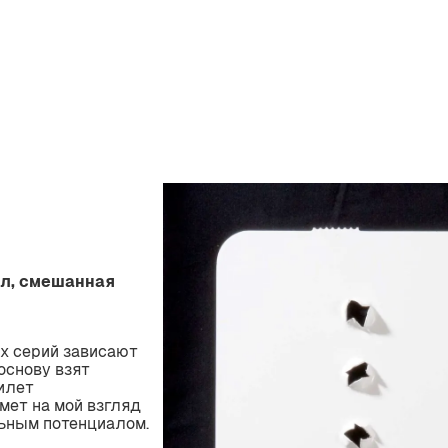
алл, смешанная
х серий зависают
основу взят
илет
мет на мой взгляд
ьным потенциалом.