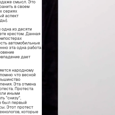
одаже смысл. Это
ранить в своем
х сериях
ый аспект
ды).
 одна из десяти
ете крестом. Данная
омпостерах
 есть автомобильные
енно эта одна работа
новение
совпадение дает
щяется народному
апомню что весной
льшинство
ления. Эта отмена
отеста. Протеста
 или иными
ть "снизу",
то был первый
ы. Этот протест
ехнологов, которые