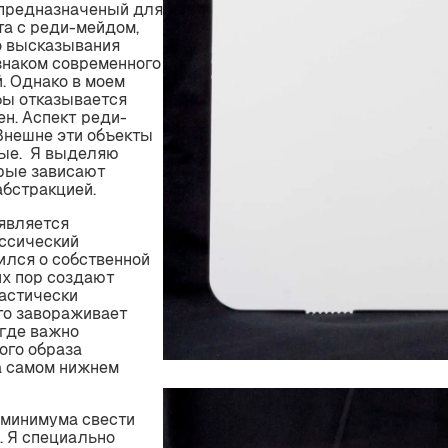
 предназначеный для
та с реди-мейдом,
о высказывания
знаком современного
. Однако в моем
 бы отказывается
ен. Аспект реди-
 Внешне эти объекты
ные. Я выделяю
орые зависают
абстракцией.
является
ассический
ился о собственной
их пор создают
астически
го завораживает
 где важно
ого образа
а самом нижнем
 минимума свести
. Я специально