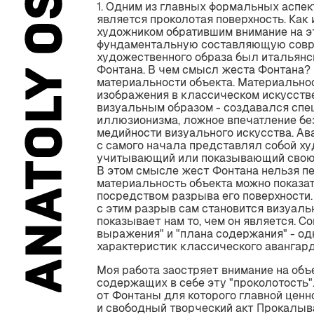
1. Одним из главных формальных аспек
является проколотая поверхность. Как 
художником обратившим внимание на э
фундаментальную составляющую совр
художественного образа был итальянс
Фонтана. В чем смысл жеста Фонтана? 
материальности объекта. Материально
изображения в классическом искусств
визуальным образом - создавался спе
иллюзионизма, ложное впечатление бе
медийности визуального искусства. А
с самого начала представлял собой х
учитывающий или показывающий свою 
В этом смысле жест Фонтана нельзя п
материальность объекта можно показа
посредством разрыва его поверхности
с этим разрыв сам становится визуальн
показывает нам то, чем он является. С
выражения" и "плана содержания" - о
характеристик классического авангард
Моя работа заостряет внимание на объ
содержащих в себе эту "проколотость".
от Фонтаны для которого главной цен
и свободный творческий акт Прокалыв