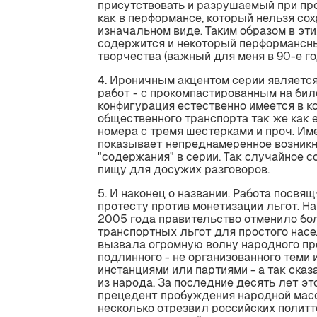
присутствовать и разрушаемый при пр
как в перформансе, который нельзя сох
изначальном виде. Таким образом в эти
содержится и некоторый перформансн
творчества (важный для меня в 90-е го
4. Ироничным акцентом серии является
работ - с прокомпастированным на бил
конфигурация естественно имеется в к
общественного транспорта так же как
номера с тремя шестерками и проч. Им
показывает непреднамеренное возник
"содержания" в серии. Так случайное 
пищу для досужих разговоров.
5. И наконец о названии. Работа посвя
протесту против монетизации льгот. Н
2005 года правительство отменило бо
транспортных льгот для простого насе
вызвала огромную волну народного пр
подлинного - не организованного теми
инстанциями или партиями - а так сказа
из народа. За последние десять лет э
прецедент пробуждения народной масс
несколько отрезвил российских политт