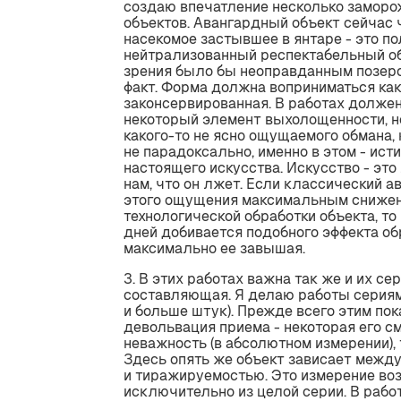
создаю впечатление несколько заморо
объектов. Авангардный объект сейчас 
насекомое застывшее в янтаре - это п
нейтрализованный респектабельный объ
зрения было бы неоправданным позерс
факт. Форма должна воприниматься как
законсервированная. В работах должен
некоторый элемент выхолощенности, н
какого-то не ясно ощущаемого обмана, 
не парадоксально, именно в этом - ист
настоящего искусства. Искусство - эт
нам, что он лжет. Если классический 
этого ощущения максимальным снижен
технологической обработки объекта, то
дней добивается подобного эффекта об
максимально ее завышая.
3. В этих работах важна так же и их се
составляющая. Я делаю работы сериями
и больше штук). Прежде всего этим по
девольвация приема - некоторая его 
неважность (в абсолютном измерении),
Здесь опять же объект зависает межд
и тиражируемостью. Это измерение во
исключительно из целой серии. В рабо