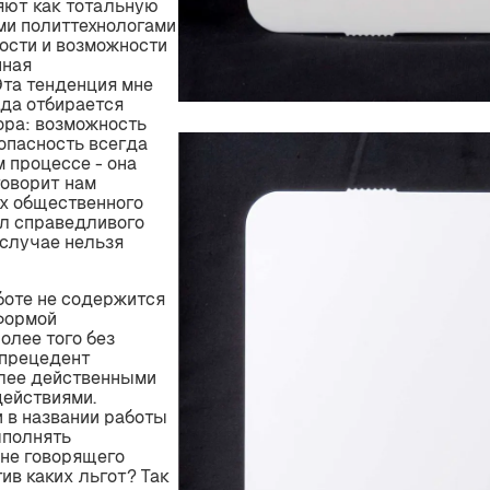
яют как тотальную
ми политтехнологами
ности и возможности
нная
Эта тенденция мне
ода отбирается
ора: возможность
 опасность всегда
 процессе - она
говорит нам
х общественного
ил справедливого
 случае нельзя
боте не содержится
 формой
олее того без
 прецедент
олее действенными
действиями.
 в названии работы
ыполнять
 не говорящего
ив каких льгот? Так