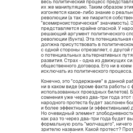
весь политический процесс представл
их же манипуляцию. Таким образом эти
изгоняется какое-либо знание о реаль
революции (а так же пиарится собстве
"всемирноисторическая" значимость). 
представляется крайне опасной. У нар
решающий аргумент политического сп
революции (бунта). Эта потенциальная
должна присутствовать в политическом
с одной стороны отрезвляет, с другой 
о потенциальных альтернативных путя
развития. Страх - одна из движущих с
общественного договора. Его ни в коем
исключать из политического процесса.
Конечно, это "содержание" в данной ра
ни в каком виде (кроме факта работы с
использованных проездных билетов). Б
сомнения уже через два-три года этот
народного протеста будет заслонен б
и более эффектными (и эффективными) 
Но очевидный элемент злободневности
как раз то через два-три года будет в
формальную роль "молчащего", ничего
зрителю названия. Какой протест? Прот