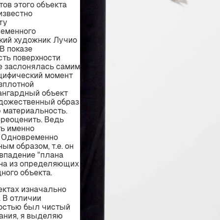
тов этого объекта
известно
ту
еменного
кий художник Лучио
В показе
сть поверхности
е заслонялась самим
цифический момент
зплотной
вангардный объект
удожественный образ
материальность.
ереоценить. Ведь
ть именно
. Одновременно
ым образом, т.е. он
овпадение "плана
дна из определяющих
ного объекта.
ектах изначально
 В отличии
ностью был чистый
ания, я выделяю